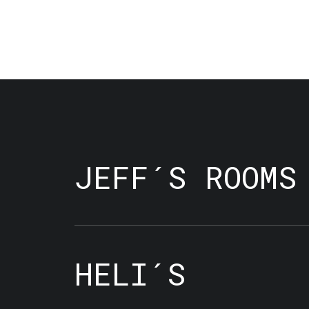
JEFF´S ROOMS
HELI´S