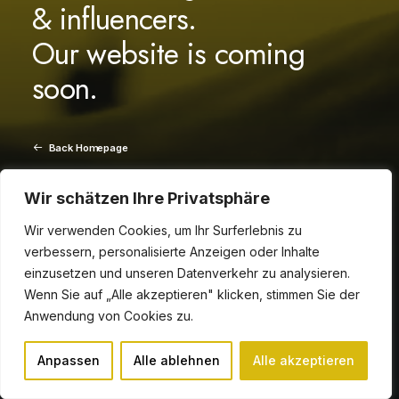
& influencers.
Our website is coming
soon.
Back Homepage
Wir schätzen Ihre Privatsphäre
— Get in touch
Wir verwenden Cookies, um Ihr Surferlebnis zu
verbessern, personalisierte Anzeigen oder Inhalte
— Tel +1 (320) 786-5435
einzusetzen und unseren Datenverkehr zu analysieren.
Wenn Sie auf „Alle akzeptieren" klicken, stimmen Sie der
Anwendung von Cookies zu.
Anpassen
Alle ablehnen
Alle akzeptieren